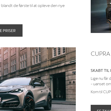
landt de første til at opleve den nye
E PRISER
CUPRA
SKABT TIL
Lige nu får
- uanset om
Kom til CU
SE TAV