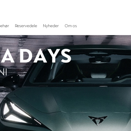
behør
Reservedele
Nyheder
Om os