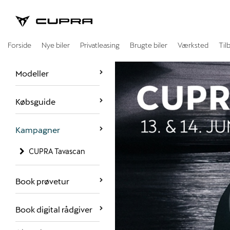
CUPRA
Forside
Nye biler
Privatleasing
Brugte biler
Værksted
Til
Modeller
Købsguide
Kampagner
CUPRA Tavascan
Book prøvetur
Book digital rådgiver