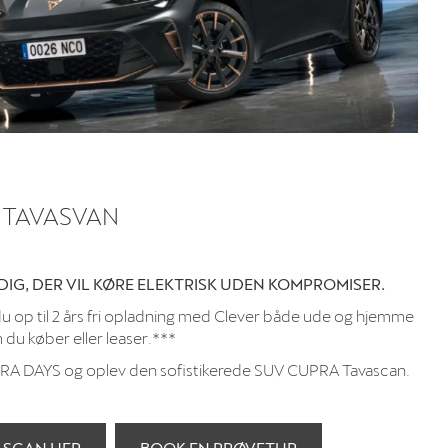
 TAVASVAN
 DIG, DER VIL KØRE ELEKTRISK UDEN KOMPROMISER.
 du op til 2 års fri opladning med Clever både ude og hjemme
 du køber eller leaser.***
PRA DAYS og oplev den sofistikerede SUV CUPRA Tavascan.
ASCAN HER
BOOK EN PRØVETUR