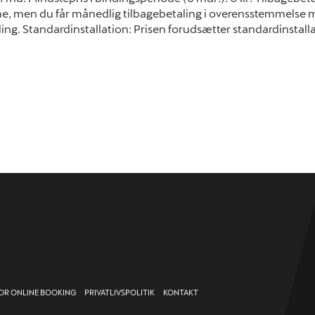
, men du får månedlig tilbagebetaling i overensstemmelse m
ling. Standardinstallation: Prisen forudsætter standardinstalla
FOR ONLINE BOOKING
PRIVATLIVSPOLITIK
KONTAKT