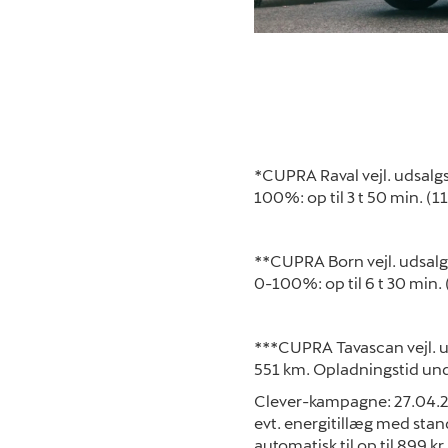
*CUPRA Raval vejl. udsalg
100%: op til 3 t 50 min. (
**CUPRA Born vejl. udsalg
0-100%: op til 6 t 30 min
***CUPRA Tavascan vejl. u
551 km. Opladningstid und
Clever-kampagne: 27.04.20
evt. energitillæg med stan
automatisk til op til 899 