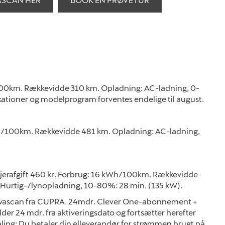
h/100km. Rækkevidde 310 km. Opladning: AC-ladning, 0-
ikationer og modelprogram forventes endelige til august.
 kWh/100km. Rækkevidde 481 km. Opladning: AC-ladning,
-ejerafgift 460 kr. Forbrug: 16 kWh/100km. Rækkevidde
 Hurtig-/lynopladning, 10-80%: 28 min. (135 kW).
l Tavascan fra CUPRA. 24mdr. Clever One-abonnement +
der 24 mdr. fra aktiveringsdato og fortsætter herefter
taling: Du betaler din elleverandør for strømmen brugt på