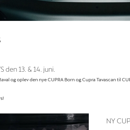
s
den 13. & 14. juni.
aval og oplev den nye CUPRA Born og Cupra Tavascan til CU
s!
NY CU