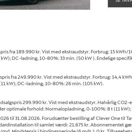
spris fra 189.990 kr. Vist med ekstraudstyr. Forbrug: 15 kW
11 kW); DC-ladning, 10-80%: 33 min. (50 kW ). Endelige specif
spris fra 249.990 kr. Vist med ekstraudstyr. Forbrug: 14,4
. (11 kW); DC-ladning, 10-80%: 26 min. (105 kW).
dsalgspris 299.990 kr. Vist med ekstraudstyr. Halvårlig CO2
er optimale forhold: Normalopladning, 0-100%: 8 t (11 kW);
26 til 31.08.2026. Forudsætter bestilling af Clever One ti
dardinstallation til samlet værdi: 21.675 kr. Abonnementet gæl
kr./md. Mindstepris i bindingsperiode (6 mdr.): 0 kr. Tilbagebe