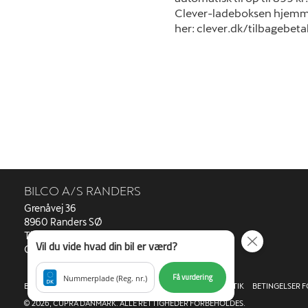
Clever-ladeboksen hjemme
her: clever.dk/tilbagebeta
BILCO A/S RANDERS
Grenåvej 36
8960 Randers SØ
Tlf.: 88 33 20 00 -
salg@bilco.dk
Vil du vide hvad din bil er værd?
CVR: 12 57 09 88
Få vurdering
Nummerplade (Reg. nr.)
BILCO A/S RANDERS
CUPRADANMARK.DK
COOKIEPOLITIK
BETINGELSER 
© 2026, CUPRA DANMARK. ALLE RETTIGHEDER FORBEHOLDES.