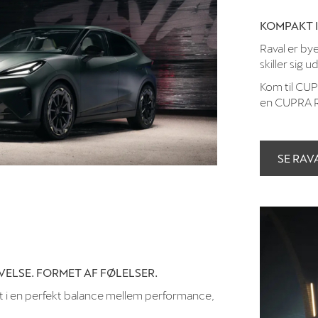
KOMPAKT I
Raval er by
skiller sig u
Kom til CUP
en CUPRA R
SE RAV
ELSE. FORMET AF FØLELSER.
ket i en perfekt balance mellem performance,