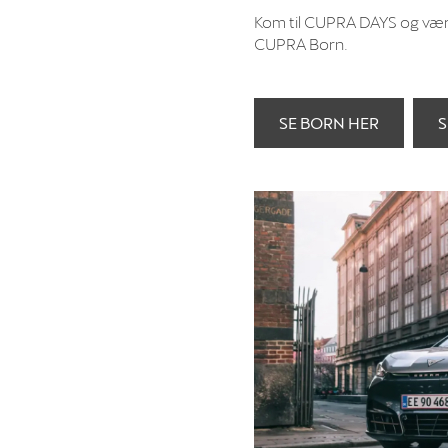
Kom til CUPRA DAYS og vær b
CUPRA Born.
SE BORN HER
S